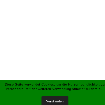
Königin: Sandra Kotte
König: Matthias Kotte
Ehrenpaare: Reinhard Both und Karin Both
Clemens Over und Irmgard Borchardt
Thronkellner: Daniel Over
Sabrina Both
Bezirksoffizier: Matthias Krummen-Bojer
Vizekönig: Maik Schmees
mit Nicole Schmees
Diese Seite verwendet Cookies, um die Nutzerfreundlichkeit zu
© 2019 Schützenverein Haselünnerstraße Lingen. All
verbessern. Mit der weiteren Verwendung stimmst du dem zu.
Rights Reserved.
Impressum & Datenschutz
Verstanden