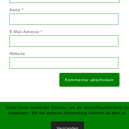
Name
*
E-Mail-Adresse
*
Website
Diese Seite verwendet Cookies, um die Nutzerfreundlichkeit zu
© 2019 Schützenverein Haselünnerstraße Lingen. All
verbessern. Mit der weiteren Verwendung stimmst du dem zu.
Rights Reserved.
Impressum & Datenschutz
Verstanden